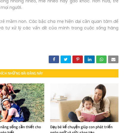
hông nhõng nhẽo, mè nheo hay gào khóc. Hơn nữa, trẻ
 mọi người.
o trẻ mầm non. Các bậc cha mẹ hiện đại cần quan tâm để
 và tự xử lý các vấn đề của mình trong cuộc sống hàng
HÍCH NHỮNG BÀI ĐĂNG NÀY
 năng sống cần thiết cho
Dạy bé kể chuyện giúp con phát triển
nên biết
ngôn ngữ và sức sáng tạo