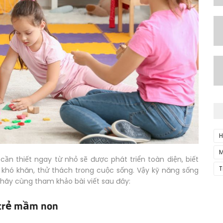
H
M
ần thiết ngay từ nhỏ sẽ được phát triển toàn diện, biết
T
g khó khăn, thử thách trong cuộc sống. Vậy kỹ năng sống
 hãy cùng tham khảo bài viết sau đây:
 trẻ mầm non