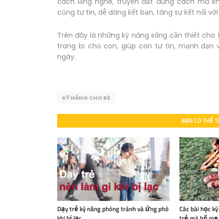
cách lắng nghe, truyền đạt đúng cách mà k
cũng tự tin, dễ dàng kết bạn, tăng sự kết nối với
Trên đây là những kỹ năng sống cần thiết ch
trang bị cho con, giúp con tự tin, mạnh dạn
ngày.
KỸ NĂNG CHO BÉ
BẠN CÓ THỂ T
Dạy trẻ kỹ năng phòng tránh và ứng phó
Các bài học kỹ
khi bị lạc
trẻ mà bố mẹ 