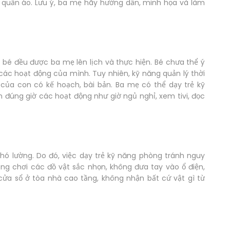
p quần áo. Lưu ý, ba mẹ hãy hướng dẫn, minh họa và làm
 bé đều được ba mẹ lên lịch và thực hiện. Bé chưa thể ý
 các hoạt động của mình. Tuy nhiên, kỹ năng quản lý thời
 của con có kế hoạch, bài bản. Ba mẹ có thể dạy trẻ kỹ
ện đúng giờ các hoạt động như giờ ngủ nghỉ, xem tivi, đọc
khó lường. Do đó, việc dạy trẻ kỹ năng phòng tránh nguy
ng chơi các đồ vật sắc nhọn, không đưa tay vào ổ điện,
ửa sổ ở tòa nhà cao tầng, không nhận bất cứ vật gì từ