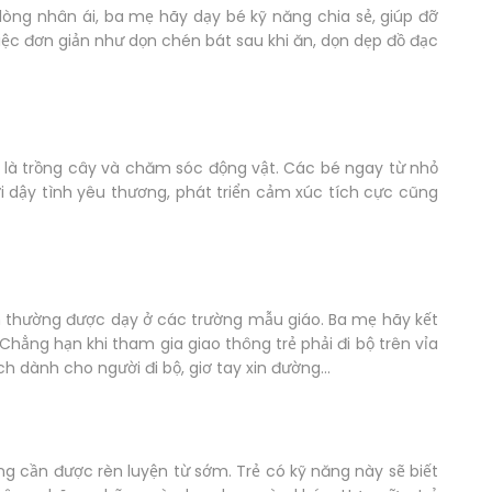
 lòng nhân ái, ba mẹ hãy dạy bé kỹ năng chia sẻ, giúp đỡ
ệc đơn giản như dọn chén bát sau khi ăn, dọn dẹp đồ đạc
là trồng cây và chăm sóc động vật. Các bé ngay từ nhỏ
ơi dậy tình yêu thương, phát triển cảm xúc tích cực cũng
n thường được dạy ở các trường mẫu giáo. Ba mẹ hãy kết
hẳng hạn khi tham gia giao thông trẻ phải đi bộ trên vỉa
 dành cho người đi bộ, giơ tay xin đường...
ăng cần được rèn luyện từ sớm. Trẻ có kỹ năng này sẽ biết