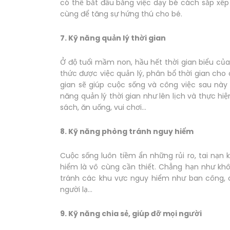
có thể bắt đầu bằng việc dạy bé cách sắp xế
cùng để tăng sự hứng thú cho bé.
7. Kỹ năng quản lý thời gian
Ở độ tuổi mầm non, hầu hết thời gian biểu của
thức được việc quản lý, phân bổ thời gian cho
gian sẽ giúp cuộc sống và công việc sau này
năng quản lý thời gian như lên lịch và thực hi
sách, ăn uống, vui chơi...
8. Kỹ năng phòng tránh nguy hiểm
Cuộc sống luôn tiềm ẩn những rủi ro, tai nạn 
hiểm là vô cùng cần thiết. Chẳng hạn như khô
tránh các khu vực nguy hiểm như ban công, c
người lạ...
9. Kỹ năng chia sẻ, giúp đỡ mọi người