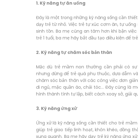
1. Kỹ năng tự ăn uống
Đây là một trong những kỹ năng sống cần thi
dạy trẻ từ nhỏ. Việc trẻ tự xúc cơm ăn, tự uốn
sinh tồn. Ba mẹ cũng an tâm hơn khi bận việc 
trẻ 1 tuổi, ba mẹ hãy bắt đầu tạo điều kiện để t
2. Kỹ năng tự chăm sóc bản thân
Mặc dù trẻ mầm non thường cần phải có sự 
nhưng đừng để trẻ quá phụ thuộc, dựa dẫm và
chăm sóc bản thân với các công việc đơn giản 
đi ngủ, mặc quần áo, chải tóc... Đây cũng là
hình thành tính tự lập, biết cách xoay sở, giải q
3. Kỹ năng ứng xử
Ứng xử là kỹ năng sống cần thiết cho trẻ mầ
giúp trẻ giao tiếp linh hoạt, khôn khéo, đồng t
xung quanh. Ba mẹ hãy dạy trẻ kỹ năng ứng xử 