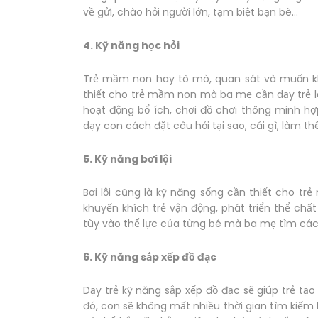
về gửi, chào hỏi người lớn, tạm biệt bạn bè...
4. Kỹ năng học hỏi
Trẻ mầm non hay tò mò, quan sát và muốn kh
thiết cho trẻ mầm non mà ba mẹ cần dạy trẻ là
hoạt động bổ ích, chơi đồ chơi thông minh hợ
dạy con cách đặt câu hỏi tại sao, cái gì, làm thế
5. Kỹ năng bơi lội
Bơi lội cũng là kỹ năng sống cần thiết cho 
khuyến khích trẻ vận động, phát triển thể chấ
tùy vào thể lực của từng bé mà ba mẹ tìm cách 
6. Kỹ năng sắp xếp đồ đạc
Dạy trẻ kỹ năng sắp xếp đồ đạc sẽ giúp trẻ t
đó, con sẽ không mất nhiều thời gian tìm kiếm