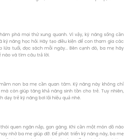
ám phá mọi thứ xung quanh. Vì vậy, kỹ năng sống cần
 kỹ năng học hỏi. Hãy tạo điều kiện để con tham gia các
p lứa tuổi, đọc sách mỗi ngày... Bên cạnh đó, ba mẹ hãy
 nào và tìm câu trả lời.
trẻ mầm non ba mẹ cần quan tâm. Kỹ năng này không chỉ
t mà còn giúp tăng khả năng sinh tồn cho trẻ. Tuy nhiên,
dạy trẻ kỹ năng bơi lội hiệu quả nhé.
ạo thói quen ngăn nắp, gọn gàng. Khi cần một món đồ nào
 hay nhờ ba mẹ giúp đỡ. Để phát triển kỹ năng này, ba mẹ