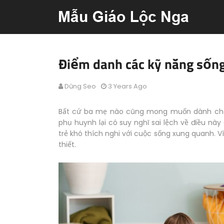
Điểm danh các kỹ năng sống
Dũng Seo
3 Years Ago
Bất cứ ba mẹ nào cũng mong muốn dành cho 
phụ huynh lại có suy nghĩ sai lệch về điều này
trẻ khó thích nghi với cuộc sống xung quanh. V
thiết.