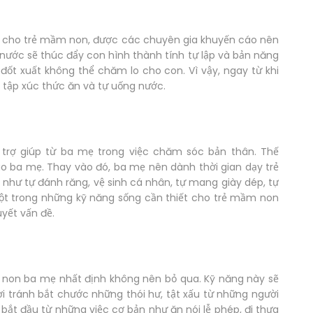
ết cho trẻ mầm non, được các chuyên gia khuyến cáo nên
g nước sẽ thúc đẩy con hình thành tính tự lập và bản năng
đốt xuất không thể chăm lo cho con. Vì vậy, ngay từ khi
rẻ tập xúc thức ăn và tự uống nước.
trợ giúp từ ba mẹ trong việc chăm sóc bản thân. Thế
o ba mẹ. Thay vào đó, ba mẹ nên dành thời gian dạy trẻ
như tự đánh răng, vệ sinh cá nhân, tự mang giày dép, tự
 một trong những kỹ năng sống cần thiết cho trẻ mầm non
uyết vấn đề.
m non ba mẹ nhất định không nên bỏ qua. Kỹ năng này sẽ
hời tránh bắt chước những thói hư, tật xấu từ những người
bắt đầu từ những việc cơ bản như ăn nói lễ phép, đi thưa