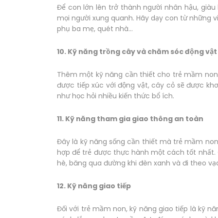
Để con lớn lên trở thành người nhân hậu, giàu
mọi người xung quanh. Hãy dạy con từ những vi
phụ ba mẹ, quét nhà...
10. Kỹ năng trồng cây và chăm sóc động vật
Thêm một kỹ năng cần thiết cho trẻ mầm non 
được tiếp xúc với động vật, cây cỏ sẽ được kh
như học hỏi nhiều kiến thức bổ ích.
11. Kỹ năng tham gia giao thông an toàn
Đây là kỹ năng sống cần thiết mà trẻ mầm no
hợp để trẻ được thực hành một cách tốt nhất. C
hè, băng qua đường khi đèn xanh và đi theo vạch
12. Kỹ năng giao tiếp
Đối với trẻ mầm non, kỹ năng giao tiếp là kỹ n