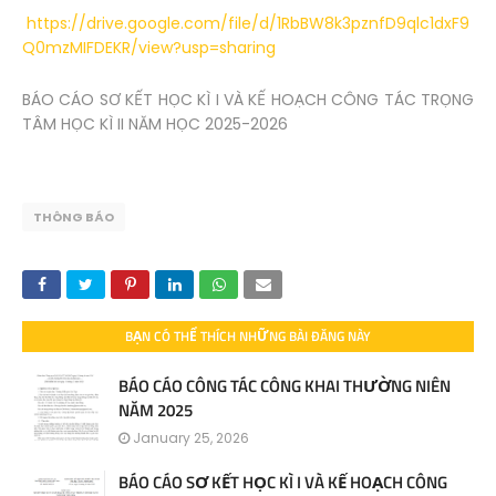
https://drive.google.com/file/d/1RbBW8k3pznfD9qlc1dxF9
Q0mzMIFDEKR/view?usp=sharing
BÁO CÁO SƠ KẾT HỌC KÌ I VÀ KẾ HOẠCH CÔNG TÁC TRỌNG
TÂM HỌC KÌ II NĂM HỌC 2025-2026
THÔNG BÁO
BẠN CÓ THỂ THÍCH NHỮNG BÀI ĐĂNG NÀY
BÁO CÁO CÔNG TÁC CÔNG KHAI THƯỜNG NIÊN
NĂM 2025
January 25, 2026
BÁO CÁO SƠ KẾT HỌC KÌ I VÀ KẾ HOẠCH CÔNG